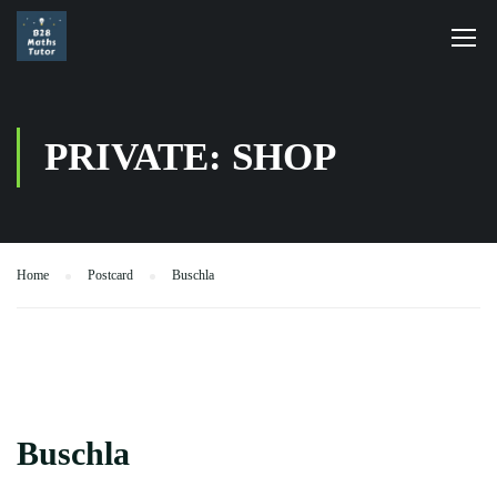
PRIVATE: SHOP
Home
Postcard
Buschla
Buschla